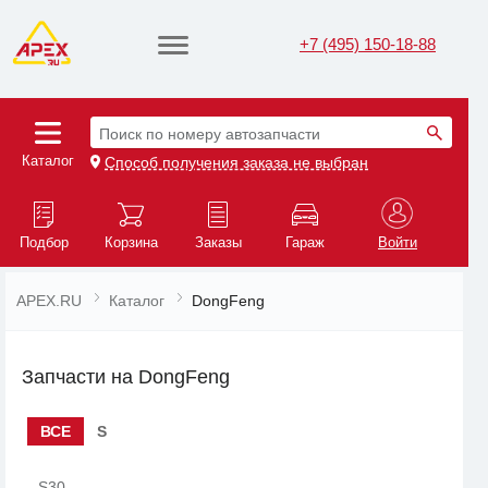
+7 (495) 150-18-88
Поиск по номеру автозапчасти
Каталог
Способ получения заказа не выбран
Подбор
Корзина
Заказы
Гараж
Войти
APEX.RU
Каталог
DongFeng
Запчасти на DongFeng
ВСЕ
S
S30