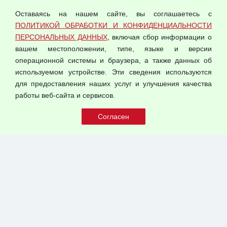
персональных данных
Оставаясь на нашем сайте, вы соглашаетесь с
Согласием на обработку персональных данных
ПОЛИТИКОЙ ОБРАБОТКИ И КОНФИДЕНЦИАЛЬНОСТИ
Оферта оптовой купли-продажи
ПЕРСОНАЛЬНЫХ ДАННЫХ
, включая сбор информации о
Публичная оферта
вашем местоположении, типе, языке и версии
операционной системы и браузера, а также данных об
используемом устройстве. Эти сведения используются
для предоставления наших услуг и улучшения качества
© 2026 ООО "Феникс"
работы веб-сайта и сервисов.
Все права защищены.