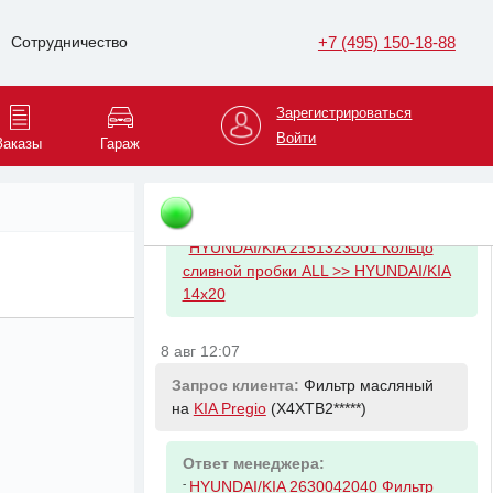
-
VAG 5Q0615301F Диск тормозной
передний
+7 (495) 150-18-88
Сотрудничество
8 авг 11:17
Зарегистрироваться
Запрос клиента:
Прокладка пробки
Войти
Заказы
Гараж
сливной поддона ДВС на
KIA Carnival
(KNAMC8*****)
Ответ менеджера:
-
HYUNDAI/KIA 2151323001 Кольцо
сливной пробки ALL >> HYUNDAI/KIA
14x20
8 авг 12:07
Запрос клиента:
Фильтр масляный
на
KIA Pregio
(X4XTB2*****)
Ответ менеджера:
-
HYUNDAI/KIA 2630042040 Фильтр