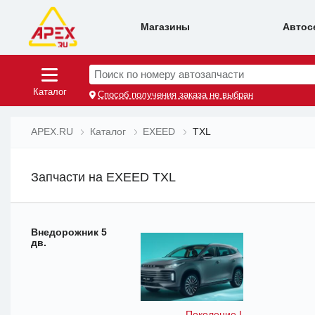
Магазины
Автос
Поиск по номеру автозапчасти
Каталог
Способ получения заказа не выбран
APEX.RU
Каталог
EXEED
TXL
Запчасти на EXEED TXL
Внедорожник 5
дв.
Поколение I