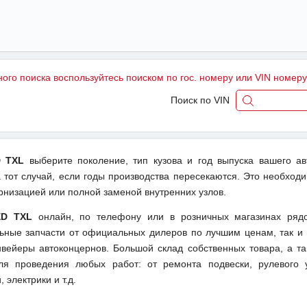
ного поиска воспользуйтесь поиском по гос. номеру или VIN номер
Поиск по VIN
D TXL
выберите поколение, тип кузова и год выпуска вашего а
тот случай, если годы производства пересекаются. Это необходи
рнизацией или полной заменой внутренних узлов.
ED TXL
онлайн, по телефону или в розничных магазинах ряд
льные запчасти от официальных дилеров по лучшим ценам, так и 
вейеры автоконцернов. Большой склад собственных товара, а та
ля проведения любых работ: от ремонта подвески, рулевого 
 электрики и т.д.