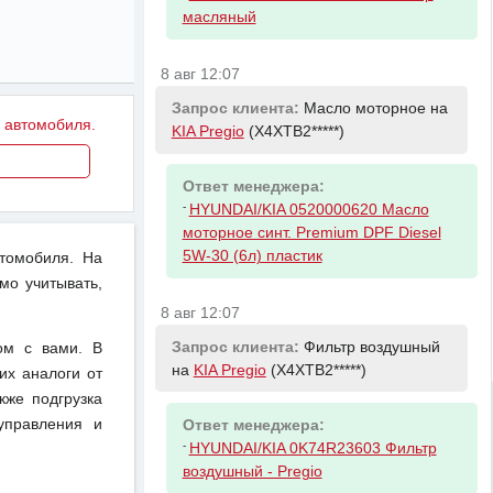
масляный
8 авг 12:07
Запрос клиента:
Масло моторное на
у автомобиля.
KIA Pregio
(X4XTB2*****)
Ответ менеджера:
-
HYUNDAI/KIA 0520000620 Масло
моторное синт. Premium DPF Diesel
5W-30 (6л) пластик
втомобиля. На
мо учитывать,
8 авг 12:07
Запрос клиента:
Фильтр воздушный
ом с вами. В
на
KIA Pregio
(X4XTB2*****)
их аналоги от
кже подгрузка
управления и
Ответ менеджера:
-
HYUNDAI/KIA 0K74R23603 Фильтр
воздушный - Pregio