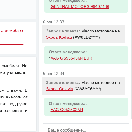
Ответ менеджера:
-
GENERAL MOTORS 96407486
6 авг 12:33
у автомобиля.
Запрос клиента:
Масло моторное на
Skoda Kodiaq
(XW8LD2*****)
Ответ менеджера:
-
VAG GS55545M4EUR
втомобиля. На
мо учитывать,
6 авг 12:34
Запрос клиента:
Масло моторное на
Skoda Octavia
(XW8AC6*****)
ом с вами. В
их аналоги от
Ответ менеджера:
кже подгрузка
-
VAG G052502M4
управления и
ВНИМАНИЕ!