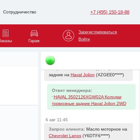
Запрос клиента:
Колодки тормозные
задние на
Nissan Qashqai
+7 (495) 150-18-88
Сотрудничество
(Z8NFBA*****)
Ответ менеджера:
Зарегистрироваться
-
NISSAN D40604EA0A Колодки
Войти
Заказы
Гараж
тормозные зад J11E T32
6 авг 11:31
Запрос клиента:
Колодки тормозные
задние на
Haval Jolion
(XZGEE0*****)
Ответ менеджера:
-
HAVAL 3502126XGW02A Колодки
тормозные задние Haval Jolion 2WD
6 авг 11:45
Запрос клиента:
Масло моторное на
Chevrolet Lanos
(Y6DTF6*****)