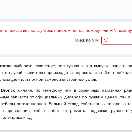
ного поиска воспользуйтесь поиском по гос. номеру или VIN номер
Поиск по VIN
Bronco
выберите поколение, тип кузова и год выпуска вашего а
тот случай, если годы производства пересекаются. Это необходи
рнизацией или полной заменой внутренних узлов.
 Bronco
онлайн, по телефону или в розничных магазинах ряд
льные запчасти от официальных дилеров по лучшим ценам, так и 
вейеры автоконцернов. Большой склад собственных товара, а та
ля проведения любых работ: от ремонта подвески, рулевого 
 электрики и т.д.