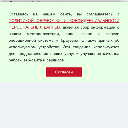
Политика обработки и конфиденциальности
персональных данных
Оставаясь на нашем сайте, вы соглашаетесь с
Согласием на обработку персональных данных
ПОЛИТИКОЙ ОБРАБОТКИ И КОНФИДЕНЦИАЛЬНОСТИ
Оферта оптовой купли-продажи
ПЕРСОНАЛЬНЫХ ДАННЫХ
, включая сбор информации о
Публичная оферта
вашем местоположении, типе, языке и версии
операционной системы и браузера, а также данных об
используемом устройстве. Эти сведения используются
для предоставления наших услуг и улучшения качества
© 2026 ООО "Феникс"
работы веб-сайта и сервисов.
Все права защищены.