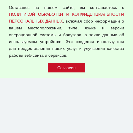
персональных данных
Оставаясь на нашем сайте, вы соглашаетесь с
Согласием на обработку персональных данных
ПОЛИТИКОЙ ОБРАБОТКИ И КОНФИДЕНЦИАЛЬНОСТИ
Оферта оптовой купли-продажи
ПЕРСОНАЛЬНЫХ ДАННЫХ
, включая сбор информации о
Публичная оферта
вашем местоположении, типе, языке и версии
операционной системы и браузера, а также данных об
используемом устройстве. Эти сведения используются
для предоставления наших услуг и улучшения качества
© 2026 ООО "Феникс"
работы веб-сайта и сервисов.
Все права защищены.