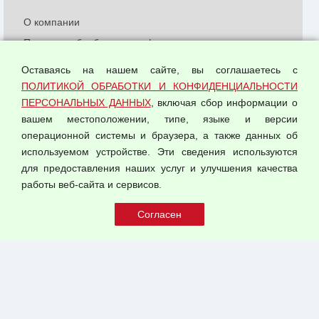
О компании
Политика обработки и конфиденциальности
персональных данных
Оставаясь на нашем сайте, вы соглашаетесь с
Согласием на обработку персональных данных
ПОЛИТИКОЙ ОБРАБОТКИ И КОНФИДЕНЦИАЛЬНОСТИ
Оферта оптовой купли-продажи
ПЕРСОНАЛЬНЫХ ДАННЫХ
, включая сбор информации о
Публичная оферта
вашем местоположении, типе, языке и версии
операционной системы и браузера, а также данных об
используемом устройстве. Эти сведения используются
для предоставления наших услуг и улучшения качества
© 2026 ООО "Феникс"
работы веб-сайта и сервисов.
Все права защищены.