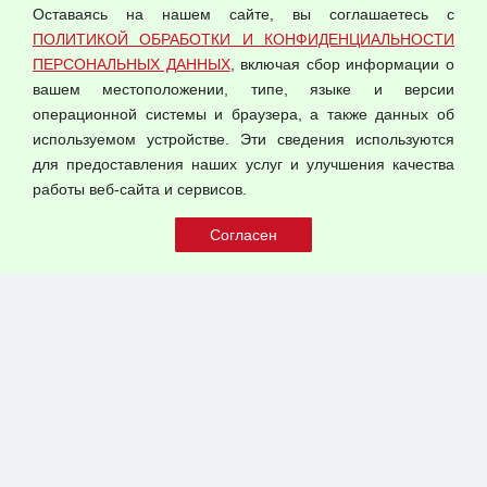
Оставаясь на нашем сайте, вы соглашаетесь с
Согласием на обработку персональных данных
ПОЛИТИКОЙ ОБРАБОТКИ И КОНФИДЕНЦИАЛЬНОСТИ
Оферта оптовой купли-продажи
ПЕРСОНАЛЬНЫХ ДАННЫХ
, включая сбор информации о
Публичная оферта
вашем местоположении, типе, языке и версии
операционной системы и браузера, а также данных об
используемом устройстве. Эти сведения используются
для предоставления наших услуг и улучшения качества
© 2026 ООО "Феникс"
работы веб-сайта и сервисов.
Все права защищены.