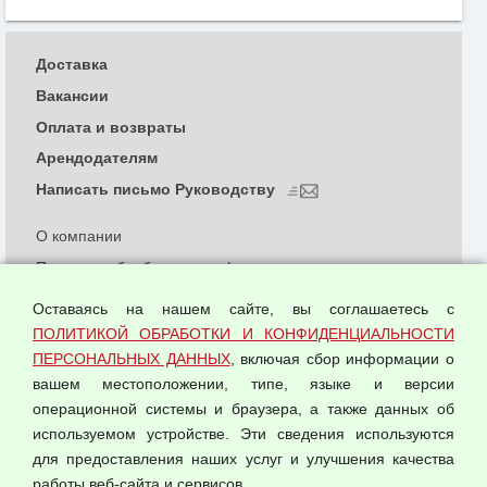
Доставка
Вакансии
Оплата и возвраты
Арендодателям
Написать письмо Руководству
О компании
Политика обработки и конфиденциальности
персональных данных
Оставаясь на нашем сайте, вы соглашаетесь с
Согласием на обработку персональных данных
ПОЛИТИКОЙ ОБРАБОТКИ И КОНФИДЕНЦИАЛЬНОСТИ
Оферта оптовой купли-продажи
ПЕРСОНАЛЬНЫХ ДАННЫХ
, включая сбор информации о
Публичная оферта
вашем местоположении, типе, языке и версии
операционной системы и браузера, а также данных об
используемом устройстве. Эти сведения используются
для предоставления наших услуг и улучшения качества
© 2026 ООО "Феникс"
работы веб-сайта и сервисов.