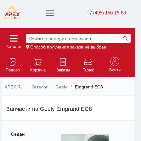
+7 (495) 150-18-88
Поиск по номеру автозапчасти
Каталог
Способ получения заказа не выбран
Подбор
Корзина
Заказы
Гараж
Войти
APEX.RU
Каталог
Geely
Emgrand EC8
Запчасти на Geely Emgrand EC8
Седан