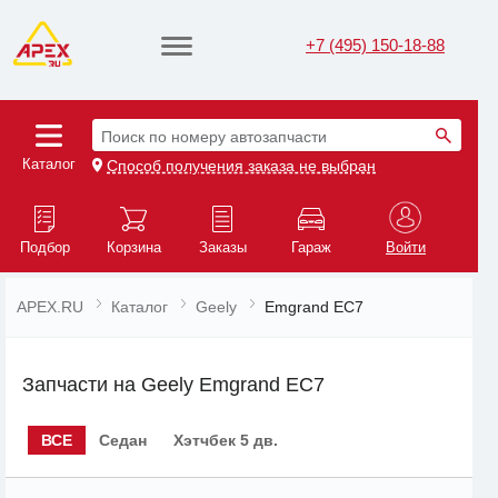
+7 (495) 150-18-88
Поиск по номеру автозапчасти
Каталог
Способ получения заказа не выбран
Подбор
Корзина
Заказы
Гараж
Войти
APEX.RU
Каталог
Geely
Emgrand EC7
Запчасти на Geely Emgrand EC7
ВСЕ
Седан
Хэтчбек 5 дв.