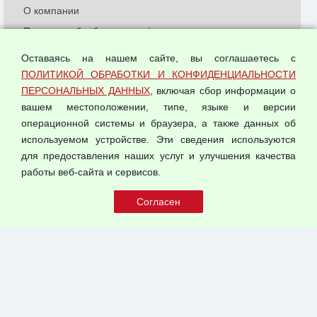
О компании
Политика обработки и конфиденциальности
персональных данных
Оставаясь на нашем сайте, вы соглашаетесь с
Согласием на обработку персональных данных
ПОЛИТИКОЙ ОБРАБОТКИ И КОНФИДЕНЦИАЛЬНОСТИ
Оферта оптовой купли-продажи
ПЕРСОНАЛЬНЫХ ДАННЫХ
, включая сбор информации о
Публичная оферта
вашем местоположении, типе, языке и версии
операционной системы и браузера, а также данных об
используемом устройстве. Эти сведения используются
для предоставления наших услуг и улучшения качества
© 2026 ООО "Феникс"
работы веб-сайта и сервисов.
Все права защищены.