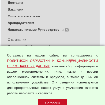
Доставка
Вакансии
Оплата и возвраты
Арендодателям
Написать письмо Руководству
О компании
Политика обработки и конфиденциальности
персональных данных
Оставаясь на нашем сайте, вы соглашаетесь с
Согласием на обработку персональных данных
ПОЛИТИКОЙ ОБРАБОТКИ И КОНФИДЕНЦИАЛЬНОСТИ
Оферта оптовой купли-продажи
ПЕРСОНАЛЬНЫХ ДАННЫХ
, включая сбор информации о
Публичная оферта
вашем местоположении, типе, языке и версии
операционной системы и браузера, а также данных об
используемом устройстве. Эти сведения используются
для предоставления наших услуг и улучшения качества
© 2026 ООО "Феникс"
работы веб-сайта и сервисов.
Все права защищены.