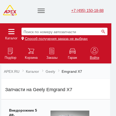
+7 (495) 150-18-88
Поиск по номеру автозапчасти
Каталог
Способ получения заказа не выбран
Подбор
Корзина
Заказы
Гараж
Войти
APEX.RU
Каталог
Geely
Emgrand X7
Запчасти на Geely Emgrand X7
Внедорожник 5
дв.