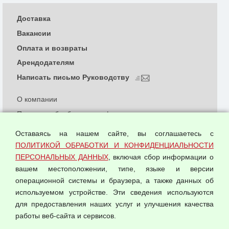
Доставка
Вакансии
Оплата и возвраты
Арендодателям
Написать письмо Руководству
О компании
Политика обработки и конфиденциальности
персональных данных
Оставаясь на нашем сайте, вы соглашаетесь с
Согласием на обработку персональных данных
ПОЛИТИКОЙ ОБРАБОТКИ И КОНФИДЕНЦИАЛЬНОСТИ
Оферта оптовой купли-продажи
ПЕРСОНАЛЬНЫХ ДАННЫХ
, включая сбор информации о
Публичная оферта
вашем местоположении, типе, языке и версии
операционной системы и браузера, а также данных об
используемом устройстве. Эти сведения используются
для предоставления наших услуг и улучшения качества
© 2026 ООО "Феникс"
работы веб-сайта и сервисов.
Все права защищены.