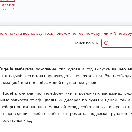
тайлинг
022 - н.в.
ного поиска воспользуйтесь поиском по гос. номеру или VIN номер
Поиск по VIN
ugella
выберите поколение, тип кузова и год выпуска вашего а
тот случай, если годы производства пересекаются. Это необходи
рнизацией или полной заменой внутренних узлов.
 Tugella
онлайн, по телефону или в розничных магазинах ряд
льные запчасти от официальных дилеров по лучшим ценам, так и 
вейеры автоконцернов. Большой склад собственных товара, а та
ля проведения любых работ: от ремонта подвески, рулевого 
 электрики и т.д.