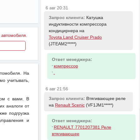
6 авг 20:31
Запрос клиента:
Катушка
индуктивности компрессора
кондицирнера на
у автомобиля.
Toyota Land Cruiser Prado
(JTEAM2*****)
Ответ менеджера:
-
компрессор
-
.
втомобиля. На
мо учитывать,
6 авг 21:56
Запрос клиента:
Втягивающее реле
ом с вами. В
на
Renault Scenic
(VF1JM1*****)
их аналоги от
кже подгрузка
управления и
Ответ менеджера:
-
RENAULT 7701207381 Реле
втягивающее