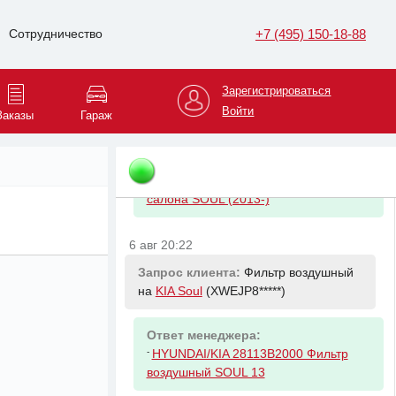
-
HYUNDAI/KIA 2630035505 Фильтр
масляный Kia & Hyundai
+7 (495) 150-18-88
Сотрудничество
6 авг 20:22
Зарегистрироваться
Запрос клиента:
Фильтр салона на
Войти
Заказы
Гараж
KIA Soul
(XWEJP8*****)
Ответ менеджера:
-
HYUNDAI/KIA 97133B2000 Фильтр
салона SOUL (2013-)
6 авг 20:22
Запрос клиента:
Фильтр воздушный
на
KIA Soul
(XWEJP8*****)
Ответ менеджера:
-
HYUNDAI/KIA 28113B2000 Фильтр
воздушный SOUL 13