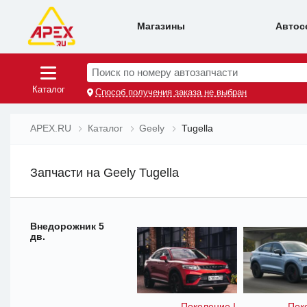
Магазины
Автос
Поиск по номеру автозапчасти
Каталог
Способ получения заказа не выбран
APEX.RU
Каталог
Geely
Tugella
Запчасти на Geely Tugella
Внедорожник 5
дв.
Поколение I
Пок