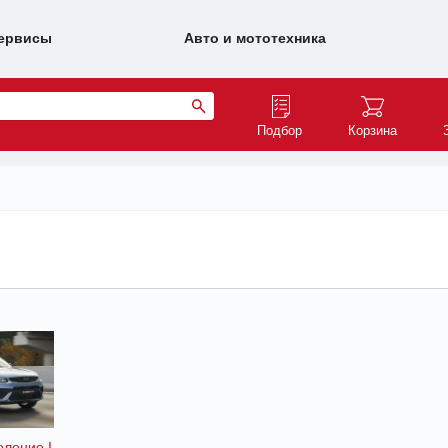
ервисы
Авто и мототехника
Подбор
Корзина
оление I