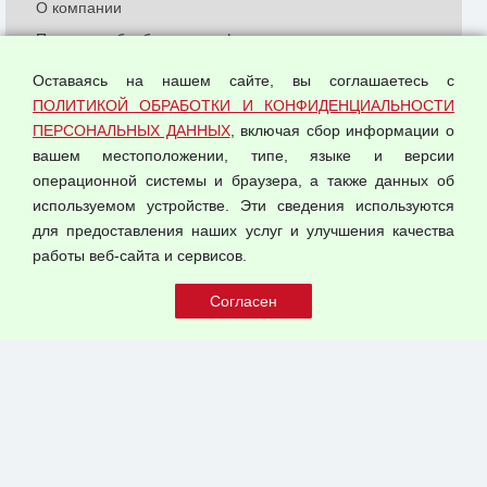
О компании
Политика обработки и конфиденциальности
персональных данных
Оставаясь на нашем сайте, вы соглашаетесь с
Согласием на обработку персональных данных
ПОЛИТИКОЙ ОБРАБОТКИ И КОНФИДЕНЦИАЛЬНОСТИ
Оферта оптовой купли-продажи
ПЕРСОНАЛЬНЫХ ДАННЫХ
, включая сбор информации о
Публичная оферта
вашем местоположении, типе, языке и версии
операционной системы и браузера, а также данных об
используемом устройстве. Эти сведения используются
для предоставления наших услуг и улучшения качества
© 2026 ООО "Феникс"
работы веб-сайта и сервисов.
Все права защищены.