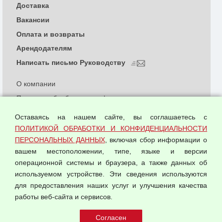
Доставка
Вакансии
Оплата и возвраты
Арендодателям
Написать письмо Руководству
О компании
Политика обработки и конфиденциальности
персональных данных
Оставаясь на нашем сайте, вы соглашаетесь с
Согласием на обработку персональных данных
ПОЛИТИКОЙ ОБРАБОТКИ И КОНФИДЕНЦИАЛЬНОСТИ
Оферта оптовой купли-продажи
ПЕРСОНАЛЬНЫХ ДАННЫХ
, включая сбор информации о
Публичная оферта
вашем местоположении, типе, языке и версии
операционной системы и браузера, а также данных об
используемом устройстве. Эти сведения используются
для предоставления наших услуг и улучшения качества
© 2026 ООО "Феникс"
работы веб-сайта и сервисов.
Все права защищены.