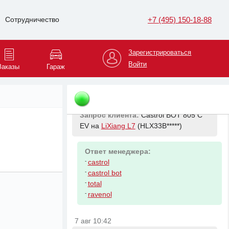
(HLX33B*****)
+7 (495) 150-18-88
Сотрудничество
Ответ менеджера:
-
castrol
-
castrol bot
Зарегистрироваться
-
total
Войти
Заказы
Гараж
-
ravenol
7 авг 10:42
Запрос клиента:
Castrol BOT 805 C
EV на
LiXiang L7
(HLX33B*****)
Ответ менеджера:
-
castrol
-
castrol bot
-
total
-
ravenol
7 авг 10:42