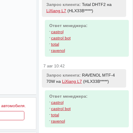
Запрос клиента:
Total DHTF2 на
LiXiang L7
(HLX33B*****)
Ответ менеджера:
-
castrol
-
castrol bot
-
total
-
ravenol
7 авг 10:42
Запрос клиента:
RAVENOL MTF-4
70W на
LiXiang L7
(HLX33B*****)
Ответ менеджера:
-
castrol
у автомобиля.
-
castrol bot
-
total
-
ravenol