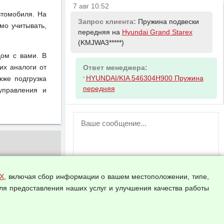
7 авг 10:52
втомобиля. На
Запрос клиента:
Пружина подвески
мо учитывать,
передняя на
Hyundai Grand Starex
(KMJWA3*****)
ом с вами. В
их аналоги от
Ответ менеджера:
-
HYUNDAI/KIA 546304H900 Пружина
кже подгрузка
передняя
управления и
ВНИМАНИЕ!
Возможность отправлять сообщения
для незарегистрированных
пользователей временно отключена!
Зарегистрируйтесь или войдите в свой
аккаунт.
Х
, включая сбор информации о вашем местоположении, типе,
ля предоставления наших услуг и улучшения качества работы
Прикрепить