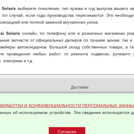
 Solaris
выберите поколение, тип кузова и год выпуска вашего а
тот случай, если годы производства пересекаются. Это необходи
рнизацией или полной заменой внутренних узлов.
i Solaris
онлайн, по телефону или в розничных магазинах ряд
льные запчасти от официальных дилеров по лучшим ценам, так и 
вейеры автоконцернов. Большой склад собственных товара, а та
ля проведения любых работ: от ремонта подвески, рулевого 
 электрики и т.д.
и
Доставка
бработки и конфиденциальности
Вакансии
ых данных
Оплата и возвраты
ОБРАБОТКИ И КОНФИДЕНЦИАЛЬНОСТИ ПЕРСОНАЛЬНЫХ ДАННЫ
на обработку персональных
данных об используемом устройстве. Эти сведения используются д
Арендодателям
Написать письмо Руководству
овой купли-продажи
оферта