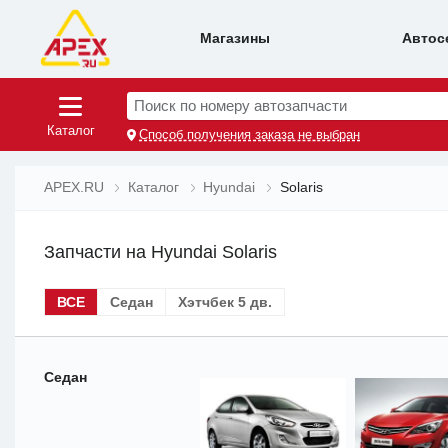
Магазины
Автос
Поиск по номеру автозапчасти
Каталог
Способ получения заказа не выбран
APEX.RU
Каталог
Hyundai
Solaris
Запчасти на Hyundai Solaris
ВСЕ
Седан
Хэтчбек 5 дв.
Седан