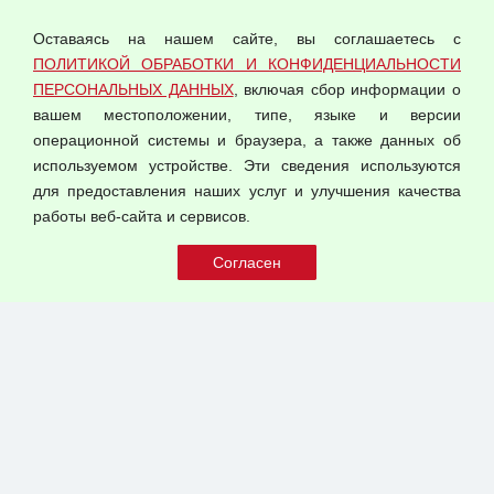
персональных данных
Оставаясь на нашем сайте, вы соглашаетесь с
Согласием на обработку персональных данных
ПОЛИТИКОЙ ОБРАБОТКИ И КОНФИДЕНЦИАЛЬНОСТИ
Оферта оптовой купли-продажи
ПЕРСОНАЛЬНЫХ ДАННЫХ
, включая сбор информации о
Публичная оферта
вашем местоположении, типе, языке и версии
операционной системы и браузера, а также данных об
используемом устройстве. Эти сведения используются
для предоставления наших услуг и улучшения качества
© 2026 ООО "Феникс"
работы веб-сайта и сервисов.
Все права защищены.