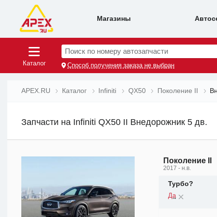
Магазины
Автос
Поиск по номеру автозапчасти
Каталог
Способ получения заказа не выбран
APEX.RU
Каталог
Infiniti
QX50
Поколение II
Вн
Запчасти на Infiniti QX50 II Внедорожник 5 дв.
Поколение II
2017 - н.в.
Турбо?
Да