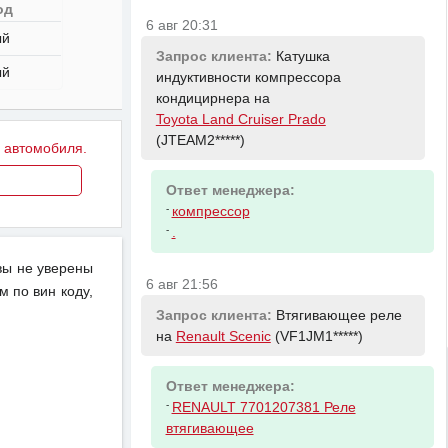
од
6 авг 20:31
ый
Запрос клиента:
Катушка
ый
индуктивности компрессора
кондицирнера на
Toyota Land Cruiser Prado
(JTEAM2*****)
у автомобиля.
Ответ менеджера:
-
компрессор
-
.
вы не уверены
6 авг 21:56
м по вин коду,
Запрос клиента:
Втягивающее реле
на
Renault Scenic
(VF1JM1*****)
Ответ менеджера:
-
RENAULT 7701207381 Реле
втягивающее