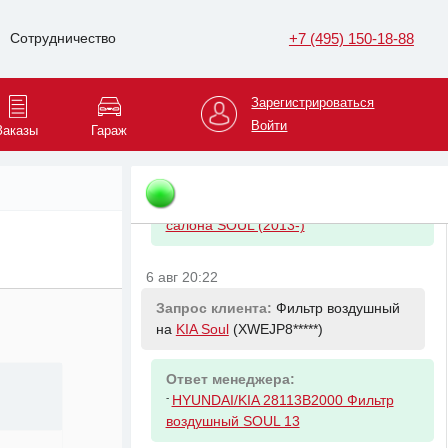
-
HYUNDAI/KIA 2630035505 Фильтр
масляный Kia & Hyundai
+7 (495) 150-18-88
Сотрудничество
6 авг 20:22
Зарегистрироваться
Запрос клиента:
Фильтр салона на
Войти
Заказы
Гараж
KIA Soul
(XWEJP8*****)
Ответ менеджера:
-
HYUNDAI/KIA 97133B2000 Фильтр
салона SOUL (2013-)
6 авг 20:22
Запрос клиента:
Фильтр воздушный
на
KIA Soul
(XWEJP8*****)
Ответ менеджера:
-
HYUNDAI/KIA 28113B2000 Фильтр
воздушный SOUL 13