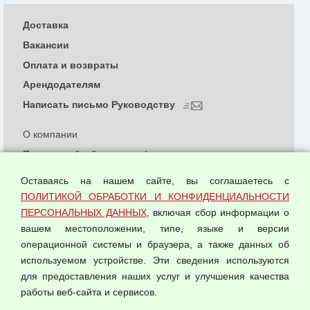
Доставка
Вакансии
Оплата и возвраты
Арендодателям
Написать письмо Руководству
О компании
Политика обработки и конфиденциальности
персональных данных
Оставаясь на нашем сайте, вы соглашаетесь с
Согласием на обработку персональных данных
ПОЛИТИКОЙ ОБРАБОТКИ И КОНФИДЕНЦИАЛЬНОСТИ
Оферта оптовой купли-продажи
ПЕРСОНАЛЬНЫХ ДАННЫХ
, включая сбор информации о
Публичная оферта
вашем местоположении, типе, языке и версии
операционной системы и браузера, а также данных об
используемом устройстве. Эти сведения используются
для предоставления наших услуг и улучшения качества
© 2026 ООО "Феникс"
работы веб-сайта и сервисов.
Все права защищены.