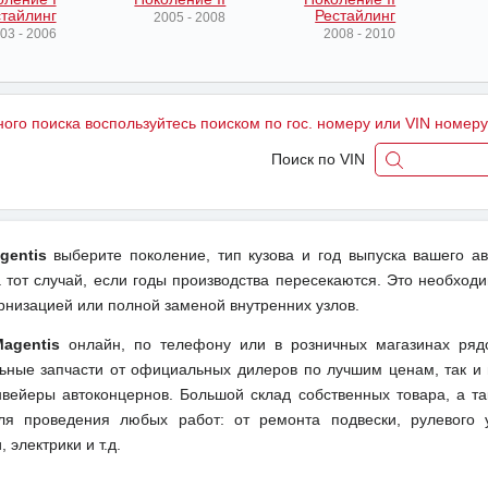
тайлинг
Рестайлинг
2005 - 2008
03 - 2006
2008 - 2010
ного поиска воспользуйтесь поиском по гос. номеру или VIN номер
Поиск по VIN
gentis
выберите поколение, тип кузова и год выпуска вашего а
тот случай, если годы производства пересекаются. Это необходи
рнизацией или полной заменой внутренних узлов.
Magentis
онлайн, по телефону или в розничных магазинах ряд
льные запчасти от официальных дилеров по лучшим ценам, так и 
вейеры автоконцернов. Большой склад собственных товара, а та
ля проведения любых работ: от ремонта подвески, рулевого 
 электрики и т.д.