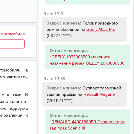
9 авг 13:01
Запрос клиента:
Ролик приводного
ремня обводной на
Geely Atlas Pro
у автомобиля.
(L6T772*****)
Ответ менеджера:
-
GEELY 1073006500 механизм
натяжения ремня GEELY 1073006500
втомобиля. На
мо учитывать,
9 авг 13:35
Запрос клиента:
Суппорт тормозной
задний правый на
Renault Megane
ом с вами. В
(VF1KZ1*****)
их аналоги от
кже подгрузка
управления и
Ответ менеджера:
-
RENAULT 440018805R Суппорт торм
зад прав Scenic III