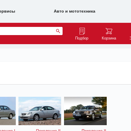
ервисы
Авто и мототехника
Подбор
Корзина
оление I
Поколение II
Поколение II