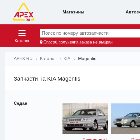
Магазины
Автос
Поиск по номеру автозапчасти
Каталог
Способ получения заказа не выбран
APEX.RU
Каталог
KIA
Magentis
Запчасти на KIA Magentis
Седан
Поколение I
Пок