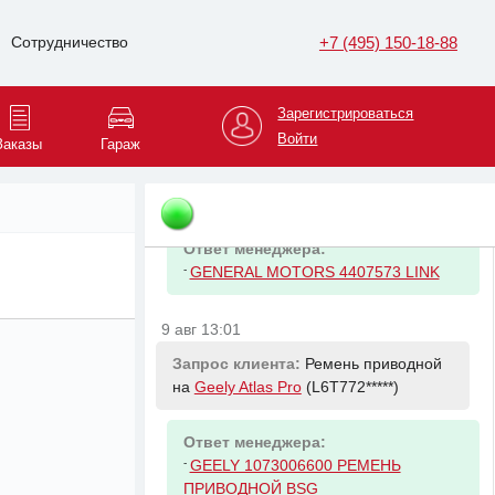
тормозной задний D=280мм
(+подшипник +ABS) Renault Nissan
+7 (495) 150-18-88
Сотрудничество
Opel Fiat
9 авг 12:37
Зарегистрироваться
Войти
Заказы
Гараж
Запрос клиента:
Стойка
стабилизатора переднего на
Opel Vivaro
(W0L2F7*****)
Ответ менеджера:
-
GENERAL MOTORS 4407573 LINK
9 авг 13:01
Запрос клиента:
Ремень приводной
на
Geely Atlas Pro
(L6T772*****)
Ответ менеджера:
-
GEELY 1073006600 РЕМЕНЬ
ПРИВОДНОЙ BSG