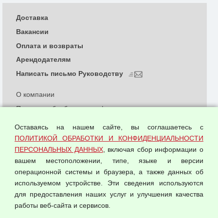
Доставка
Вакансии
Оплата и возвраты
Арендодателям
Написать письмо Руководству
О компании
Политика обработки и конфиденциальности
персональных данных
Оставаясь на нашем сайте, вы соглашаетесь с
Согласием на обработку персональных данных
ПОЛИТИКОЙ ОБРАБОТКИ И КОНФИДЕНЦИАЛЬНОСТИ
Оферта оптовой купли-продажи
ПЕРСОНАЛЬНЫХ ДАННЫХ
, включая сбор информации о
Публичная оферта
вашем местоположении, типе, языке и версии
операционной системы и браузера, а также данных об
используемом устройстве. Эти сведения используются
для предоставления наших услуг и улучшения качества
© 2026 ООО "Феникс"
работы веб-сайта и сервисов.
Все права защищены.