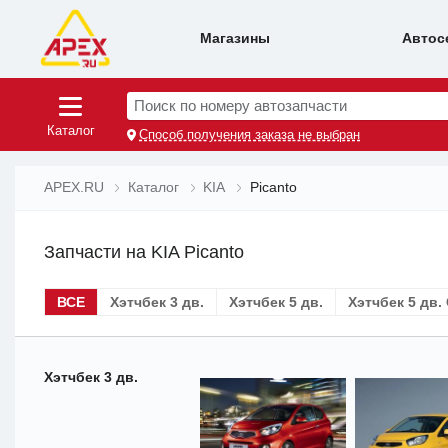
Магазины
Автос
Поиск по номеру автозапчасти
Каталог
Способ получения заказа не выбран
APEX.RU
Каталог
KIA
Picanto
Запчасти на KIA Picanto
ВСЕ
Хэтчбек 3 дв.
Хэтчбек 5 дв.
Хэтчбек 5 дв.
Хэтчбек 3 дв.