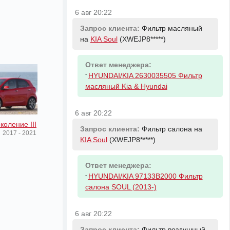
6 авг 20:22
Запрос клиента:
Фильтр масляный
на
KIA Soul
(XWEJP8*****)
Ответ менеджера:
-
HYUNDAI/KIA 2630035505 Фильтр
масляный Kia & Hyundai
6 авг 20:22
коление III
Запрос клиента:
Фильтр салона на
2017 - 2021
KIA Soul
(XWEJP8*****)
Ответ менеджера:
-
HYUNDAI/KIA 97133B2000 Фильтр
салона SOUL (2013-)
6 авг 20:22
Запрос клиента:
Фильтр воздушный