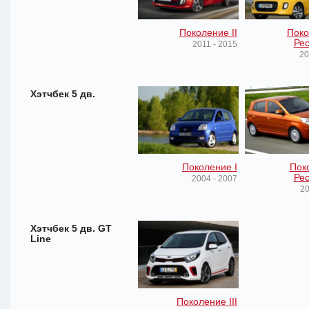
Поколение II
Поко
Рес
2011 - 2015
20
Хэтчбек 5 дв.
Поколение I
Пок
Рес
2004 - 2007
20
Хэтчбек 5 дв. GT
Line
Поколение III