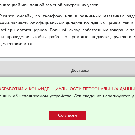
рнизацией или полной заменой внутренних узлов.
Picanto
онлайн, по телефону или в розничных магазинах ряд
льные запчасти от официальных дилеров по лучшим ценам, так и 
вейеры автоконцернов. Большой склад собственных товара, а та
ля проведения любых работ: от ремонта подвески, рулевого 
 электрики и т.д.
и
Доставка
бработки и конфиденциальности
Вакансии
ых данных
Оплата и возвраты
ОБРАБОТКИ И КОНФИДЕНЦИАЛЬНОСТИ ПЕРСОНАЛЬНЫХ ДАННЫ
на обработку персональных
данных об используемом устройстве. Эти сведения используются д
Арендодателям
Написать письмо Руководству
овой купли-продажи
оферта