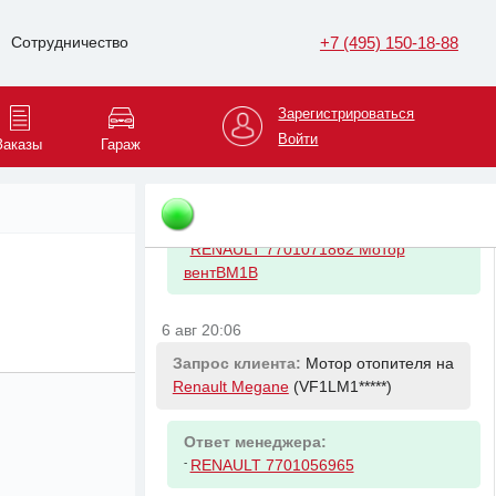
Ответ менеджера:
-
1-й вариант ( по VIN е определяется)
+7 (495) 150-18-88
Сотрудничество
-
2-й вариант ( по VIN е определяется)
6 авг 20:01
Зарегистрироваться
Войти
Заказы
Гараж
Запрос клиента:
Вентилятор на
Renault Megane
(VF1LM1*****)
Ответ менеджера:
-
RENAULT 7701071862 Мотор
вентBM1B
6 авг 20:06
Запрос клиента:
Мотор отопителя на
Renault Megane
(VF1LM1*****)
Ответ менеджера:
-
RENAULT 7701056965