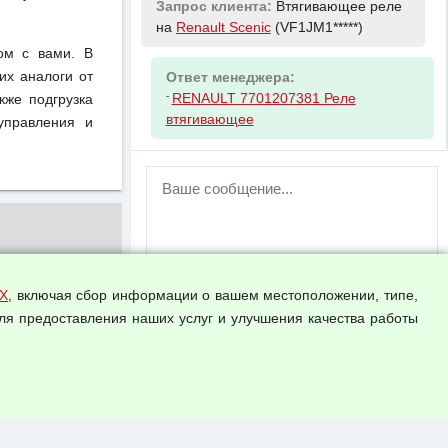
Запрос клиента:
Втягивающее реле
на
Renault Scenic
(VF1JM1*****)
ом с вами. В
их аналоги от
Ответ менеджера:
-
RENAULT 7701207381 Реле
кже подгрузка
втягивающее
управления и
ВНИМАНИЕ!
Возможность отправлять сообщения
для незарегистрированных
пользователей временно отключена!
Зарегистрируйтесь или войдите в свой
аккаунт.
Х
, включая сбор информации о вашем местоположении, типе,
ля предоставления наших услуг и улучшения качества работы
Прикрепить