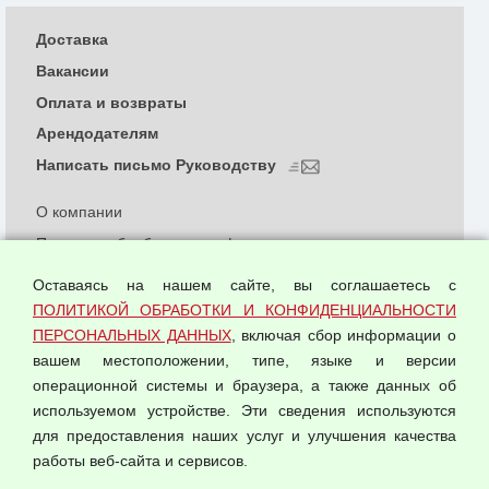
Доставка
Вакансии
Оплата и возвраты
Арендодателям
Написать письмо Руководству
О компании
Политика обработки и конфиденциальности
персональных данных
Оставаясь на нашем сайте, вы соглашаетесь с
Согласием на обработку персональных данных
ПОЛИТИКОЙ ОБРАБОТКИ И КОНФИДЕНЦИАЛЬНОСТИ
Оферта оптовой купли-продажи
ПЕРСОНАЛЬНЫХ ДАННЫХ
, включая сбор информации о
Публичная оферта
вашем местоположении, типе, языке и версии
операционной системы и браузера, а также данных об
используемом устройстве. Эти сведения используются
для предоставления наших услуг и улучшения качества
© 2026 ООО "Феникс"
работы веб-сайта и сервисов.
Все права защищены.