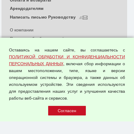
Арендодателям
Написать письмо Руководству
О компании
Политика обработки и конфиденциальности
персональных данных
Оставаясь на нашем сайте, вы соглашаетесь с
Согласием на обработку персональных данных
ПОЛИТИКОЙ ОБРАБОТКИ И КОНФИДЕНЦИАЛЬНОСТИ
Оферта оптовой купли-продажи
ПЕРСОНАЛЬНЫХ ДАННЫХ
, включая сбор информации о
Публичная оферта
вашем местоположении, типе, языке и версии
операционной системы и браузера, а также данных об
используемом устройстве. Эти сведения используются
для предоставления наших услуг и улучшения качества
© 2026 ООО "Феникс"
работы веб-сайта и сервисов.
Все права защищены.