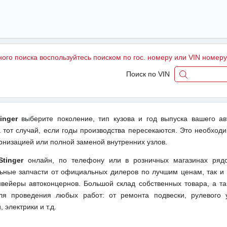
ного поиска воспользуйтесь поиском по гос. номеру или VIN номер
Поиск по VIN
inger
выберите поколение, тип кузова и год выпуска вашего а
тот случай, если годы производства пересекаются. Это необходи
рнизацией или полной заменой внутренних узлов.
Stinger
онлайн, по телефону или в розничных магазинах ряд
льные запчасти от официальных дилеров по лучшим ценам, так и 
вейеры автоконцернов. Большой склад собственных товара, а та
ля проведения любых работ: от ремонта подвески, рулевого 
 электрики и т.д.