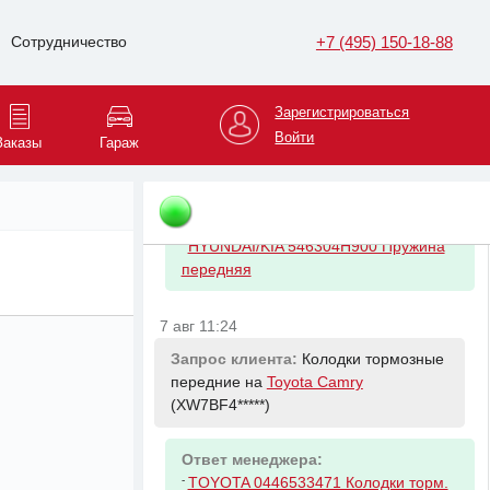
-
total
-
ravenol
+7 (495) 150-18-88
Сотрудничество
7 авг 10:52
Зарегистрироваться
Запрос клиента:
Пружина подвески
Войти
Заказы
Гараж
передняя на
Hyundai Grand Starex
(KMJWA3*****)
Ответ менеджера:
-
HYUNDAI/KIA 546304H900 Пружина
передняя
7 авг 11:24
Запрос клиента:
Колодки тормозные
передние на
Toyota Camry
(XW7BF4*****)
Ответ менеджера:
-
TOYOTA 0446533471 Колодки торм.