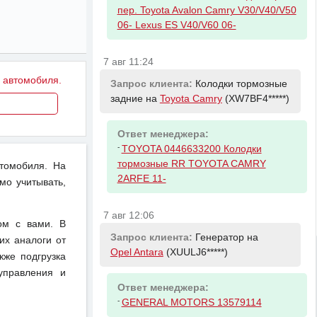
пер. Toyota Avalon Camry V30/V40/V50
06- Lexus ES V40/V60 06-
7 авг 11:24
у автомобиля.
Запрос клиента:
Колодки тормозные
задние на
Toyota Camry
(XW7BF4*****)
Ответ менеджера:
-
TOYOTA 0446633200 Колодки
тормозные RR TOYOTA CAMRY
втомобиля. На
2ARFE 11-
мо учитывать,
7 авг 12:06
ом с вами. В
Запрос клиента:
Генератор на
их аналоги от
Opel Antara
(XUULJ6*****)
кже подгрузка
управления и
Ответ менеджера:
-
GENERAL MOTORS 13579114