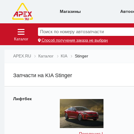
Магазины
Автос
Поиск по номеру автозапчасти
Каталог
Способ получения заказа не выбран
APEX.RU
Каталог
KIA
Stinger
Запчасти на KIA Stinger
Лифтбек
Поколение I