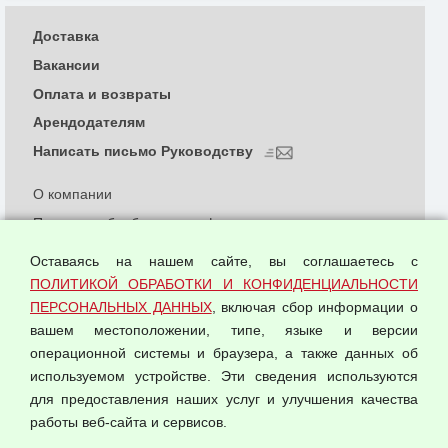
Доставка
Вакансии
Оплата и возвраты
Арендодателям
Написать письмо Руководству
О компании
Политика обработки и конфиденциальности
персональных данных
Оставаясь на нашем сайте, вы соглашаетесь с
Согласием на обработку персональных данных
ПОЛИТИКОЙ ОБРАБОТКИ И КОНФИДЕНЦИАЛЬНОСТИ
Оферта оптовой купли-продажи
ПЕРСОНАЛЬНЫХ ДАННЫХ
, включая сбор информации о
Публичная оферта
вашем местоположении, типе, языке и версии
операционной системы и браузера, а также данных об
используемом устройстве. Эти сведения используются
для предоставления наших услуг и улучшения качества
© 2026 ООО "Феникс"
работы веб-сайта и сервисов.
Все права защищены.