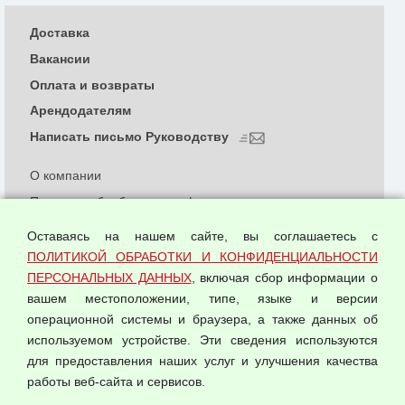
Доставка
Вакансии
Оплата и возвраты
Арендодателям
Написать письмо Руководству
О компании
Политика обработки и конфиденциальности
персональных данных
Оставаясь на нашем сайте, вы соглашаетесь с
Согласием на обработку персональных данных
ПОЛИТИКОЙ ОБРАБОТКИ И КОНФИДЕНЦИАЛЬНОСТИ
Оферта оптовой купли-продажи
ПЕРСОНАЛЬНЫХ ДАННЫХ
, включая сбор информации о
Публичная оферта
вашем местоположении, типе, языке и версии
операционной системы и браузера, а также данных об
используемом устройстве. Эти сведения используются
для предоставления наших услуг и улучшения качества
© 2026 ООО "Феникс"
работы веб-сайта и сервисов.
Все права защищены.