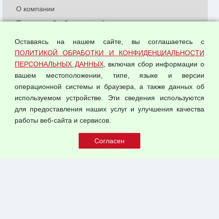
О компании
Политика обработки и конфиденциальности
персональных данных
Оставаясь на нашем сайте, вы соглашаетесь с
Согласием на обработку персональных данных
ПОЛИТИКОЙ ОБРАБОТКИ И КОНФИДЕНЦИАЛЬНОСТИ
Оферта оптовой купли-продажи
ПЕРСОНАЛЬНЫХ ДАННЫХ
, включая сбор информации о
Публичная оферта
вашем местоположении, типе, языке и версии
операционной системы и браузера, а также данных об
используемом устройстве. Эти сведения используются
для предоставления наших услуг и улучшения качества
© 2026 ООО "Феникс"
работы веб-сайта и сервисов.
Все права защищены.