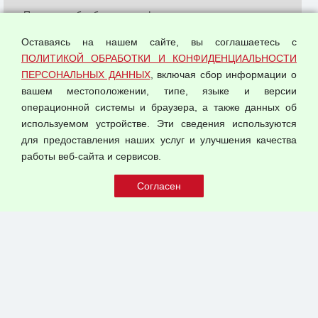
Политика обработки и конфиденциальности
персональных данных
Оставаясь на нашем сайте, вы соглашаетесь с
Согласием на обработку персональных данных
ПОЛИТИКОЙ ОБРАБОТКИ И КОНФИДЕНЦИАЛЬНОСТИ
Оферта оптовой купли-продажи
ПЕРСОНАЛЬНЫХ ДАННЫХ
, включая сбор информации о
Публичная оферта
вашем местоположении, типе, языке и версии
операционной системы и браузера, а также данных об
используемом устройстве. Эти сведения используются
для предоставления наших услуг и улучшения качества
© 2026 ООО "Феникс"
работы веб-сайта и сервисов.
Все права защищены.