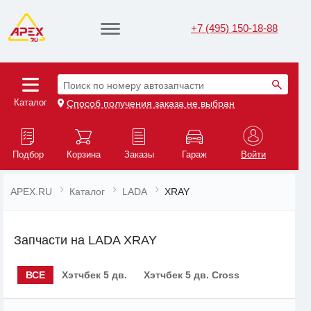
+7 (495) 150-18-88
Поиск по номеру автозапчасти
Каталог
Способ получения заказа не выбран
Подбор
Корзина
Заказы
Гараж
Войти
APEX.RU
Каталог
LADA
XRAY
Запчасти на LADA XRAY
ВСЕ
Хэтчбек 5 дв.
Хэтчбек 5 дв. Cross