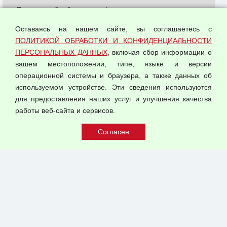
Политика обработки и конфиденциальности
персональных данных
Оставаясь на нашем сайте, вы соглашаетесь с
Согласием на обработку персональных данных
ПОЛИТИКОЙ ОБРАБОТКИ И КОНФИДЕНЦИАЛЬНОСТИ
Оферта оптовой купли-продажи
ПЕРСОНАЛЬНЫХ ДАННЫХ
, включая сбор информации о
Публичная оферта
вашем местоположении, типе, языке и версии
операционной системы и браузера, а также данных об
используемом устройстве. Эти сведения используются
для предоставления наших услуг и улучшения качества
© 2026 ООО "Феникс"
работы веб-сайта и сервисов.
Все права защищены.