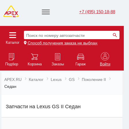
+7 (495) 150-18-88
Поиск по номеру автозапчасти
Каталог
Способ получения заказа не выбран
Подбор
Корзина
Заказы
Гараж
Войти
APEX.RU
Каталог
Lexus
GS
Поколение II
Седан
Запчасти на Lexus GS II Седан