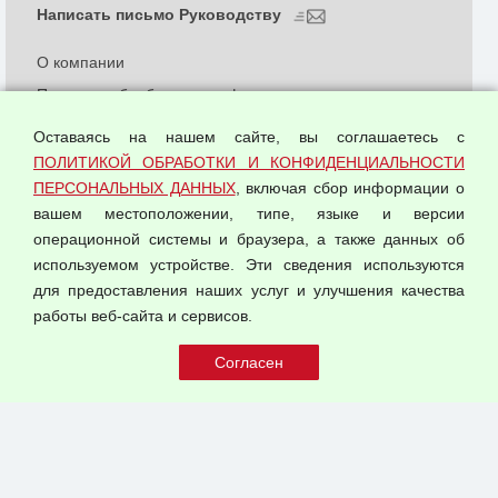
Написать письмо Руководству
О компании
Политика обработки и конфиденциальности
персональных данных
Оставаясь на нашем сайте, вы соглашаетесь с
Согласием на обработку персональных данных
ПОЛИТИКОЙ ОБРАБОТКИ И КОНФИДЕНЦИАЛЬНОСТИ
Оферта оптовой купли-продажи
ПЕРСОНАЛЬНЫХ ДАННЫХ
, включая сбор информации о
Публичная оферта
вашем местоположении, типе, языке и версии
операционной системы и браузера, а также данных об
используемом устройстве. Эти сведения используются
для предоставления наших услуг и улучшения качества
© 2026 ООО "Феникс"
работы веб-сайта и сервисов.
Все права защищены.