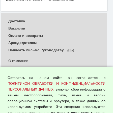
Доставка
Вакансии
Оплата и возвраты
Арендодателям
Написать письмо Руководству
О компании
Политика обработки и конфиденциальности
персональных данных
Оставаясь на нашем сайте, вы соглашаетесь с
Согласием на обработку персональных данных
ПОЛИТИКОЙ ОБРАБОТКИ И КОНФИДЕНЦИАЛЬНОСТИ
Оферта оптовой купли-продажи
ПЕРСОНАЛЬНЫХ ДАННЫХ
, включая сбор информации о
Публичная оферта
вашем местоположении, типе, языке и версии
операционной системы и браузера, а также данных об
используемом устройстве. Эти сведения используются
для предоставления наших услуг и улучшения качества