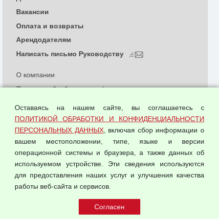
Вакансии
Оплата и возвраты
Арендодателям
Написать письмо Руководству
О компании
Политика обработки и конфиденциальности
персональных данных
Оставаясь на нашем сайте, вы соглашаетесь с
Согласием на обработку персональных данных
ПОЛИТИКОЙ ОБРАБОТКИ И КОНФИДЕНЦИАЛЬНОСТИ
Оферта оптовой купли-продажи
ПЕРСОНАЛЬНЫХ ДАННЫХ
, включая сбор информации о
Публичная оферта
вашем местоположении, типе, языке и версии
операционной системы и браузера, а также данных об
используемом устройстве. Эти сведения используются
для предоставления наших услуг и улучшения качества
© 2026 ООО "Феникс"
работы веб-сайта и сервисов.
Все права защищены.