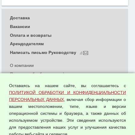
Доставка
Вакансии
Оплата и возвраты
Арендодателям
Написать письмо Руководству
О компании
Политика обработки и конфиденциальности
персональных данных
Оставаясь на нашем сайте, вы соглашаетесь с
Согласием на обработку персональных данных
ПОЛИТИКОЙ ОБРАБОТКИ И КОНФИДЕНЦИАЛЬНОСТИ
Оферта оптовой купли-продажи
ПЕРСОНАЛЬНЫХ ДАННЫХ
, включая сбор информации о
Публичная оферта
вашем местоположении, типе, языке и версии
операционной системы и браузера, а также данных об
используемом устройстве. Эти сведения используются
для предоставления наших услуг и улучшения качества
© 2026 ООО "Феникс"
работы веб-сайта и сервисов.