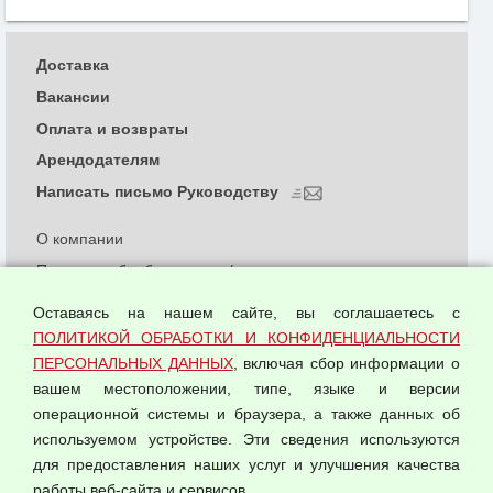
Доставка
Вакансии
Оплата и возвраты
Арендодателям
Написать письмо Руководству
О компании
Политика обработки и конфиденциальности
персональных данных
Оставаясь на нашем сайте, вы соглашаетесь с
Согласием на обработку персональных данных
ПОЛИТИКОЙ ОБРАБОТКИ И КОНФИДЕНЦИАЛЬНОСТИ
Оферта оптовой купли-продажи
ПЕРСОНАЛЬНЫХ ДАННЫХ
, включая сбор информации о
Публичная оферта
вашем местоположении, типе, языке и версии
операционной системы и браузера, а также данных об
используемом устройстве. Эти сведения используются
для предоставления наших услуг и улучшения качества
© 2026 ООО "Феникс"
работы веб-сайта и сервисов.