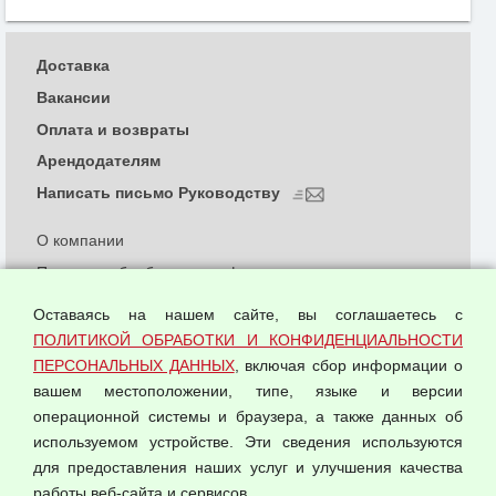
Доставка
Вакансии
Оплата и возвраты
Арендодателям
Написать письмо Руководству
О компании
Политика обработки и конфиденциальности
персональных данных
Оставаясь на нашем сайте, вы соглашаетесь с
Согласием на обработку персональных данных
ПОЛИТИКОЙ ОБРАБОТКИ И КОНФИДЕНЦИАЛЬНОСТИ
Оферта оптовой купли-продажи
ПЕРСОНАЛЬНЫХ ДАННЫХ
, включая сбор информации о
Публичная оферта
вашем местоположении, типе, языке и версии
операционной системы и браузера, а также данных об
используемом устройстве. Эти сведения используются
для предоставления наших услуг и улучшения качества
© 2026 ООО "Феникс"
работы веб-сайта и сервисов.