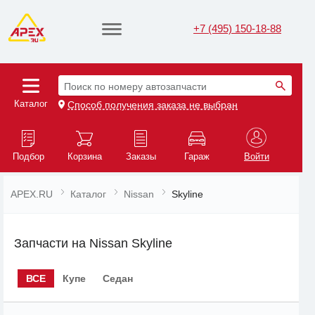
+7 (495) 150-18-88
Поиск по номеру автозапчасти
Каталог
Способ получения заказа не выбран
Подбор
Корзина
Заказы
Гараж
Войти
APEX.RU
Каталог
Nissan
Skyline
Запчасти на Nissan Skyline
ВСЕ
Купе
Седан