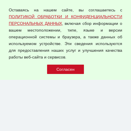
персональных данных
Оставаясь на нашем сайте, вы соглашаетесь с
Согласием на обработку персональных данных
ПОЛИТИКОЙ ОБРАБОТКИ И КОНФИДЕНЦИАЛЬНОСТИ
Оферта оптовой купли-продажи
ПЕРСОНАЛЬНЫХ ДАННЫХ
, включая сбор информации о
Публичная оферта
вашем местоположении, типе, языке и версии
операционной системы и браузера, а также данных об
используемом устройстве. Эти сведения используются
для предоставления наших услуг и улучшения качества
© 2026 ООО "Феникс"
работы веб-сайта и сервисов.
Все права защищены.