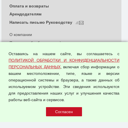
Оплата и возвраты
Арендодателям
Написать письмо Руководству
О компании
Политика обработки и конфиденциальности
персональных данных
Оставаясь на нашем сайте, вы соглашаетесь с
Согласием на обработку персональных данных
ПОЛИТИКОЙ ОБРАБОТКИ И КОНФИДЕНЦИАЛЬНОСТИ
Оферта оптовой купли-продажи
ПЕРСОНАЛЬНЫХ ДАННЫХ
, включая сбор информации о
Публичная оферта
вашем местоположении, типе, языке и версии
операционной системы и браузера, а также данных об
используемом устройстве. Эти сведения используются
для предоставления наших услуг и улучшения качества
© 2026 ООО "Феникс"
работы веб-сайта и сервисов.
Все права защищены.