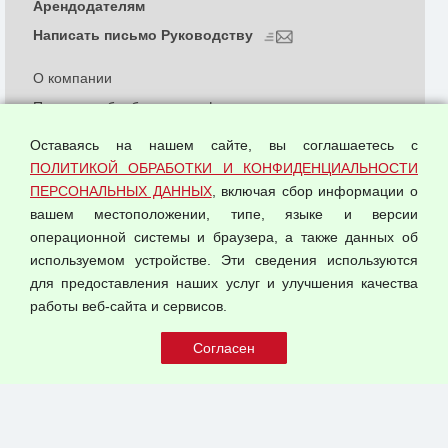
Арендодателям
Написать письмо Руководству
О компании
Политика обработки и конфиденциальности
персональных данных
Оставаясь на нашем сайте, вы соглашаетесь с
Согласием на обработку персональных данных
ПОЛИТИКОЙ ОБРАБОТКИ И КОНФИДЕНЦИАЛЬНОСТИ
Оферта оптовой купли-продажи
ПЕРСОНАЛЬНЫХ ДАННЫХ
, включая сбор информации о
Публичная оферта
вашем местоположении, типе, языке и версии
операционной системы и браузера, а также данных об
используемом устройстве. Эти сведения используются
для предоставления наших услуг и улучшения качества
© 2026 ООО "Феникс"
работы веб-сайта и сервисов.
Все права защищены.