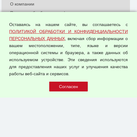
О компании
Политика обработки и конфиденциальности
персональных данных
Оставаясь на нашем сайте, вы соглашаетесь с
Согласием на обработку персональных данных
ПОЛИТИКОЙ ОБРАБОТКИ И КОНФИДЕНЦИАЛЬНОСТИ
Оферта оптовой купли-продажи
ПЕРСОНАЛЬНЫХ ДАННЫХ
, включая сбор информации о
Публичная оферта
вашем местоположении, типе, языке и версии
операционной системы и браузера, а также данных об
используемом устройстве. Эти сведения используются
для предоставления наших услуг и улучшения качества
© 2026 ООО "Феникс"
работы веб-сайта и сервисов.
Все права защищены.