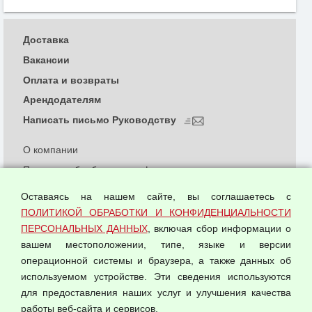
Доставка
Вакансии
Оплата и возвраты
Арендодателям
Написать письмо Руководству
О компании
Политика обработки и конфиденциальности
персональных данных
Оставаясь на нашем сайте, вы соглашаетесь с
Согласием на обработку персональных данных
ПОЛИТИКОЙ ОБРАБОТКИ И КОНФИДЕНЦИАЛЬНОСТИ
Оферта оптовой купли-продажи
ПЕРСОНАЛЬНЫХ ДАННЫХ
, включая сбор информации о
Публичная оферта
вашем местоположении, типе, языке и версии
операционной системы и браузера, а также данных об
используемом устройстве. Эти сведения используются
для предоставления наших услуг и улучшения качества
© 2026 ООО "Феникс"
работы веб-сайта и сервисов.