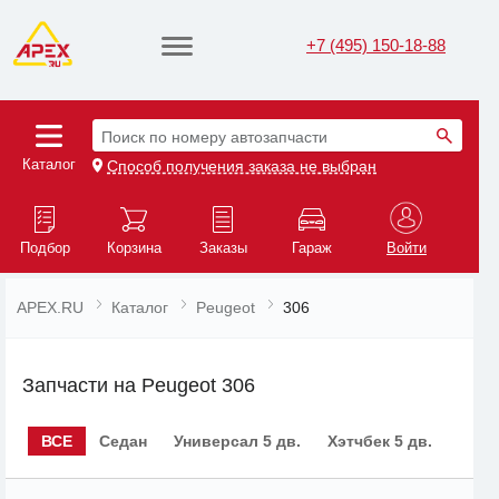
+7 (495) 150-18-88
Поиск по номеру автозапчасти
Каталог
Способ получения заказа не выбран
Подбор
Корзина
Заказы
Гараж
Войти
APEX.RU
Каталог
Peugeot
306
Запчасти на Peugeot 306
ВСЕ
Седан
Универсал 5 дв.
Хэтчбек 5 дв.