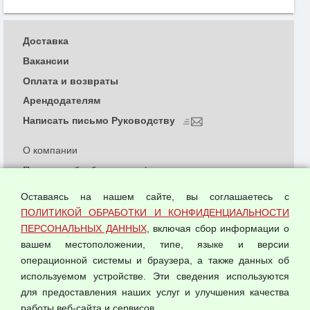
Доставка
Вакансии
Оплата и возвраты
Арендодателям
Написать письмо Руководству
О компании
Политика обработки и конфиденциальности
персональных данных
Оставаясь на нашем сайте, вы соглашаетесь с
Согласием на обработку персональных данных
ПОЛИТИКОЙ ОБРАБОТКИ И КОНФИДЕНЦИАЛЬНОСТИ
Оферта оптовой купли-продажи
ПЕРСОНАЛЬНЫХ ДАННЫХ
, включая сбор информации о
Публичная оферта
вашем местоположении, типе, языке и версии
операционной системы и браузера, а также данных об
используемом устройстве. Эти сведения используются
для предоставления наших услуг и улучшения качества
© 2026 ООО "Феникс"
работы веб-сайта и сервисов.