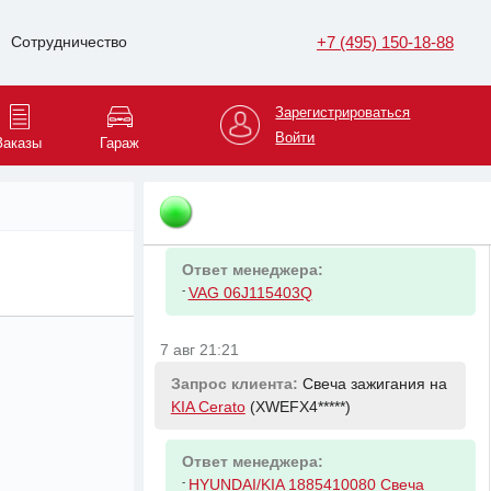
Ответ менеджера:
+7 (495) 150-18-88
Сотрудничество
-
RENAULT 543026656R Амортизатор
передний Рено Duster F4R 4x4.1.6
16V K4M. 1.5dCi K9K
Зарегистрироваться
Войти
Заказы
Гараж
7 авг 21:16
Запрос клиента:
Фильтр масляный
на
Skoda Octavia
(XW8BK6*****)
Ответ менеджера:
-
VAG 06J115403Q
7 авг 21:21
Запрос клиента:
Свеча зажигания на
KIA Cerato
(XWEFX4*****)
Ответ менеджера:
-
HYUNDAI/KIA 1885410080 Свеча