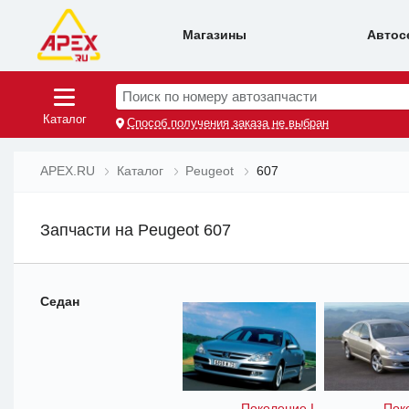
Магазины
Автос
Поиск по номеру автозапчасти
Каталог
Способ получения заказа не выбран
APEX.RU
Каталог
Peugeot
607
Запчасти на Peugeot 607
Седан
Поколение I
Пок