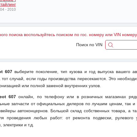
тайлинг
04 - 2010
ного поиска воспользуйтесь поиском по гос. номеру или VIN номер
Поиск по VIN
ot 607
выберите поколение, тип кузова и год выпуска вашего а
тот случай, если годы производства пересекаются. Это необходи
рнизацией или полной заменой внутренних узлов.
eot 607
онлайн, по телефону или в розничных магазинах ряд
льные запчасти от официальных дилеров по лучшим ценам, так и 
вейеры автоконцернов. Большой склад собственных товара, а та
ля проведения любых работ: от ремонта подвески, рулевого 
 электрики и т.д.