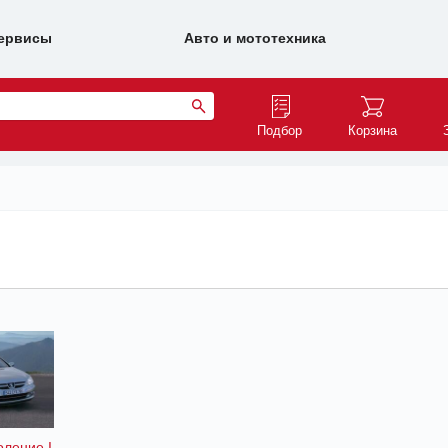
ервисы
Авто и мототехника
Подбор
Корзина
оление I