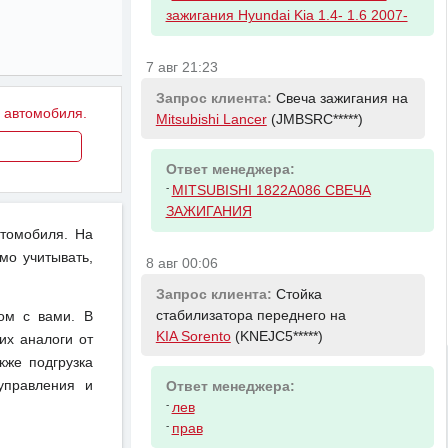
зажигания Hyundai Kia 1.4- 1.6 2007-
7 авг 21:23
Запрос клиента:
Свеча зажигания на
у автомобиля.
Mitsubishi Lancer
(JMBSRC*****)
Ответ менеджера:
-
MITSUBISHI 1822A086 СВЕЧА
ЗАЖИГАНИЯ
втомобиля. На
мо учитывать,
8 авг 00:06
Запрос клиента:
Стойка
стабилизатора переднего на
ом с вами. В
KIA Sorento
(KNEJC5*****)
их аналоги от
кже подгрузка
управления и
Ответ менеджера:
-
лев
-
прав