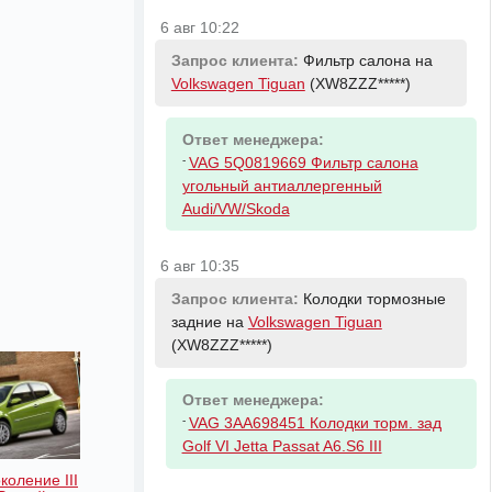
6 авг 10:22
Запрос клиента:
Фильтр салона на
Volkswagen Tiguan
(XW8ZZZ*****)
Ответ менеджера:
-
VAG 5Q0819669 Фильтр салона
угольный антиаллергенный
Audi/VW/Skoda
6 авг 10:35
Запрос клиента:
Колодки тормозные
задние на
Volkswagen Tiguan
(XW8ZZZ*****)
Ответ менеджера:
-
VAG 3AA698451 Колодки торм. зад
Golf VI Jetta Passat A6.S6 III
коление III