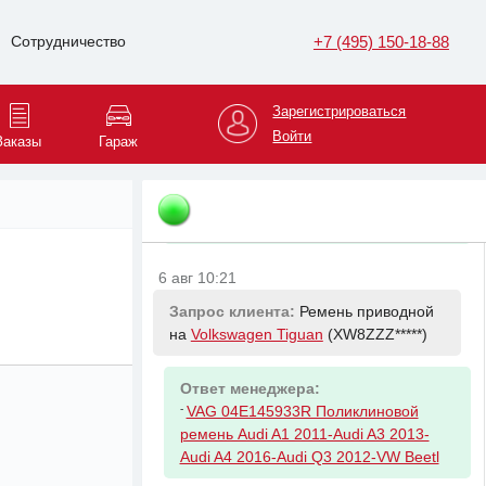
+7 (495) 150-18-88
Сотрудничество
6 авг 10:19
Запрос клиента:
Фильтр масляный
на
Volkswagen Tiguan
(XW8ZZZ*****)
Зарегистрироваться
Войти
Заказы
Гараж
Ответ менеджера:
-
VAG 04E115561H Фильтр масляный
VAG Golf 12-,Polo 12-, Jetta, Tiguan,
Audi A3, Octavia, Yeti
6 авг 10:21
Запрос клиента:
Ремень приводной
на
Volkswagen Tiguan
(XW8ZZZ*****)
Ответ менеджера:
-
VAG 04E145933R Поликлиновой
ремень Audi A1 2011-Audi A3 2013-
Audi A4 2016-Audi Q3 2012-VW Beetl