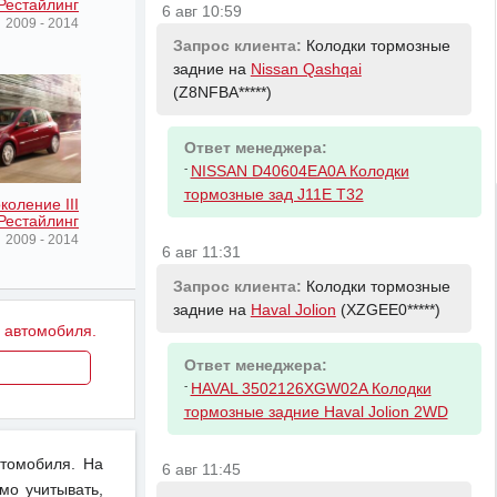
Рестайлинг
6 авг 10:59
2009 - 2014
Запрос клиента:
Колодки тормозные
задние на
Nissan Qashqai
(Z8NFBA*****)
Ответ менеджера:
-
NISSAN D40604EA0A Колодки
тормозные зад J11E T32
коление III
Рестайлинг
2009 - 2014
6 авг 11:31
Запрос клиента:
Колодки тормозные
задние на
Haval Jolion
(XZGEE0*****)
у автомобиля.
Ответ менеджера:
-
HAVAL 3502126XGW02A Колодки
тормозные задние Haval Jolion 2WD
втомобиля. На
6 авг 11:45
мо учитывать,