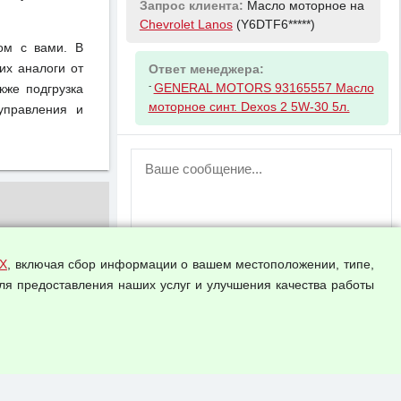
Запрос клиента:
Масло моторное на
Chevrolet Lanos
(Y6DTF6*****)
ом с вами. В
их аналоги от
Ответ менеджера:
-
GENERAL MOTORS 93165557 Масло
кже подгрузка
моторное синт. Dexos 2 5W-30 5л.
управления и
ВНИМАНИЕ!
Возможность отправлять сообщения
для незарегистрированных
пользователей временно отключена!
Зарегистрируйтесь или войдите в свой
аккаунт.
Х
, включая сбор информации о вашем местоположении, типе,
ля предоставления наших услуг и улучшения качества работы
Прикрепить