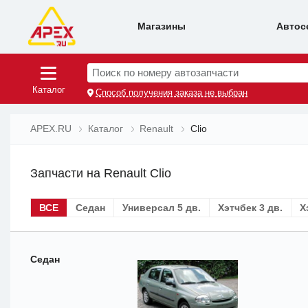
Магазины
Автос
Поиск по номеру автозапчасти
Каталог
Способ получения заказа не выбран
APEX.RU
Каталог
Renault
Clio
Запчасти на Renault Clio
ВСЕ
Седан
Универсал 5 дв.
Хэтчбек 3 дв.
Х
Седан