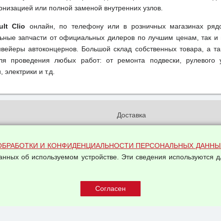
рнизацией или полной заменой внутренних узлов.
lt Clio
онлайн, по телефону или в розничных магазинах ряд
льные запчасти от официальных дилеров по лучшим ценам, так и 
вейеры автоконцернов. Большой склад собственных товара, а та
ля проведения любых работ: от ремонта подвески, рулевого 
 электрики и т.д.
и
Доставка
бработки и конфиденциальности
Вакансии
ых данных
Оплата и возвраты
ОБРАБОТКИ И КОНФИДЕНЦИАЛЬНОСТИ ПЕРСОНАЛЬНЫХ ДАННЫ
на обработку персональных
данных об используемом устройстве. Эти сведения используются д
Арендодателям
Написать письмо Руководству
овой купли-продажи
оферта