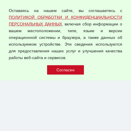
персональных данных
Оставаясь на нашем сайте, вы соглашаетесь с
Согласием на обработку персональных данных
ПОЛИТИКОЙ ОБРАБОТКИ И КОНФИДЕНЦИАЛЬНОСТИ
Оферта оптовой купли-продажи
ПЕРСОНАЛЬНЫХ ДАННЫХ
, включая сбор информации о
Публичная оферта
вашем местоположении, типе, языке и версии
операционной системы и браузера, а также данных об
используемом устройстве. Эти сведения используются
для предоставления наших услуг и улучшения качества
© 2026 ООО "Феникс"
работы веб-сайта и сервисов.
Все права защищены.