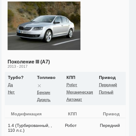
Поколение III (A7)
2013 - 2017
Турбо?
Топливо
КПП
Привод
Да
Робот
Передний
Нет
Механическая
Полный
Бензин
Автомат
Дизель
Модификация
КПП
Привод
1.4 (Турбированный, ,
Робот
Передний
110 л.с.)