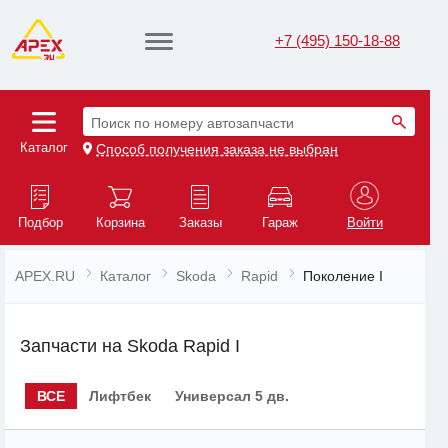
+7 (495) 150-18-88
Поиск по номеру автозапчасти
Каталог
Способ получения заказа не выбран
Подбор
Корзина
Заказы
Гараж
Войти
APEX.RU
Каталог
Skoda
Rapid
Поколение I
Запчасти на Skoda Rapid I
ВСЕ
Лифтбек
Универсал 5 дв.