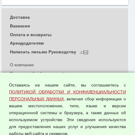
Доставка
Вакансии
Оплата и возвраты
Арендодателям
Написать письмо Руководству
О компании
Политика обработки и конфиденциальности
персональных данных
Оставаясь на нашем сайте, вы соглашаетесь с
Согласием на обработку персональных данных
ПОЛИТИКОЙ ОБРАБОТКИ И КОНФИДЕНЦИАЛЬНОСТИ
Оферта оптовой купли-продажи
ПЕРСОНАЛЬНЫХ ДАННЫХ
, включая сбор информации о
Публичная оферта
вашем местоположении, типе, языке и версии
операционной системы и браузера, а также данных об
используемом устройстве. Эти сведения используются
для предоставления наших услуг и улучшения качества
© 2026 ООО "Феникс"
работы веб-сайта и сервисов.