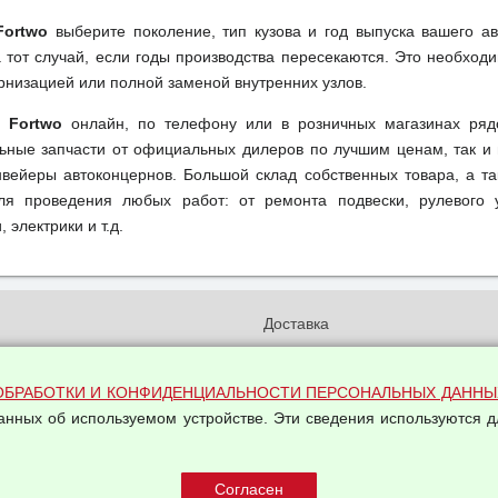
Fortwo
выберите поколение, тип кузова и год выпуска вашего а
тот случай, если годы производства пересекаются. Это необходи
рнизацией или полной заменой внутренних узлов.
t Fortwo
онлайн, по телефону или в розничных магазинах ряд
льные запчасти от официальных дилеров по лучшим ценам, так и 
вейеры автоконцернов. Большой склад собственных товара, а та
ля проведения любых работ: от ремонта подвески, рулевого 
 электрики и т.д.
и
Доставка
бработки и конфиденциальности
Вакансии
ых данных
Оплата и возвраты
ОБРАБОТКИ И КОНФИДЕНЦИАЛЬНОСТИ ПЕРСОНАЛЬНЫХ ДАННЫ
на обработку персональных
данных об используемом устройстве. Эти сведения используются д
Арендодателям
Написать письмо Руководству
овой купли-продажи
оферта