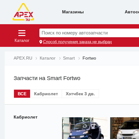
Магазины
Автос
Поиск по номеру автозапчасти
Каталог
Способ получения заказа не выбран
APEX.RU
Каталог
Smart
Fortwo
Запчасти на Smart Fortwo
ВСЕ
Кабриолет
Хэтчбек 3 дв.
Кабриолет