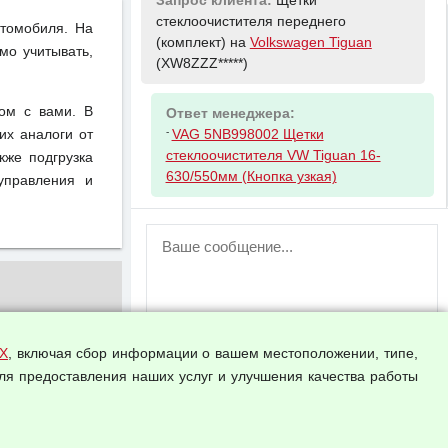
Запрос клиента:
Щетки
стеклоочистителя переднего
втомобиля. На
(комплект) на
Volkswagen Tiguan
мо учитывать,
(XW8ZZZ*****)
ом с вами. В
Ответ менеджера:
-
их аналоги от
VAG 5NB998002 Щетки
стеклоочистителя VW Tiguan 16-
кже подгрузка
630/550мм (Кнопка узкая)
управления и
ВНИМАНИЕ!
Возможность отправлять сообщения
для незарегистрированных
пользователей временно отключена!
Зарегистрируйтесь или войдите в свой
аккаунт.
Х
, включая сбор информации о вашем местоположении, типе,
ля предоставления наших услуг и улучшения качества работы
Прикрепить