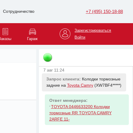
Запрос клиента:
Колодки тормозные
+7 (495) 150-18-88
Сотрудничество
передние на
Toyota Camry
(XW7BF4*****)
Зарегистрироваться
Ответ менеджера:
Войти
Заказы
Гараж
-
TOYOTA 0446533471 Колодки торм.
пер. Toyota Avalon Camry V30/V40/V50
06- Lexus ES V40/V60 06-
7 авг 11:24
Запрос клиента:
Колодки тормозные
задние на
Toyota Camry
(XW7BF4*****)
Ответ менеджера:
-
TOYOTA 0446633200 Колодки
тормозные RR TOYOTA CAMRY
2ARFE 11-