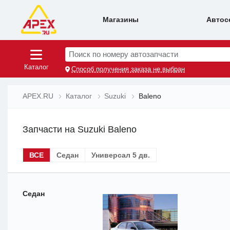
Магазины
Автос
Поиск по номеру автозапчасти
Каталог
Способ получения заказа не выбран
APEX.RU
Каталог
Suzuki
Baleno
Запчасти на Suzuki Baleno
ВСЕ
Седан
Универсал 5 дв.
Седан