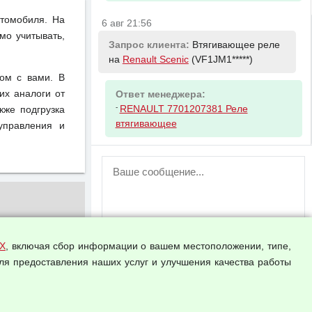
втомобиля. На
6 авг 21:56
мо учитывать,
Запрос клиента:
Втягивающее реле
на
Renault Scenic
(VF1JM1*****)
ом с вами. В
их аналоги от
Ответ менеджера:
-
RENAULT 7701207381 Реле
кже подгрузка
втягивающее
управления и
ВНИМАНИЕ!
Возможность отправлять сообщения
для незарегистрированных
пользователей временно отключена!
Зарегистрируйтесь или войдите в свой
аккаунт.
Х
, включая сбор информации о вашем местоположении, типе,
ля предоставления наших услуг и улучшения качества работы
Прикрепить