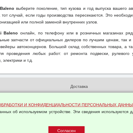
 Baleno
выберите поколение, тип кузова и год выпуска вашего а
тот случай, если годы производства пересекаются. Это необходи
рнизацией или полной заменой внутренних узлов.
i Baleno
онлайн, по телефону или в розничных магазинах ряд
льные запчасти от официальных дилеров по лучшим ценам, так и 
вейеры автоконцернов. Большой склад собственных товара, а та
ля проведения любых работ: от ремонта подвески, рулевого 
 электрики и т.д.
и
Доставка
бработки и конфиденциальности
Вакансии
ых данных
Оплата и возвраты
ОБРАБОТКИ И КОНФИДЕНЦИАЛЬНОСТИ ПЕРСОНАЛЬНЫХ ДАННЫ
на обработку персональных
данных об используемом устройстве. Эти сведения используются д
Арендодателям
Написать письмо Руководству
овой купли-продажи
оферта