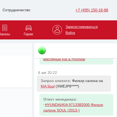
Ответ менеджера:
-
RENAULT 7701056965
+7 (495) 150-18-88
Сотрудничество
6 авг 20:22
Зарегистрироваться
Запрос клиента:
Фильтр масляный
Войти
Заказы
Гараж
на
KIA Soul
(XWEJP8*****)
Ответ менеджера:
-
HYUNDAI/KIA 2630035505 Фильтр
масляный Kia & Hyundai
6 авг 20:22
Запрос клиента:
Фильтр салона на
KIA Soul
(XWEJP8*****)
Ответ менеджера:
-
HYUNDAI/KIA 97133B2000 Фильтр
салона SOUL (2013-)