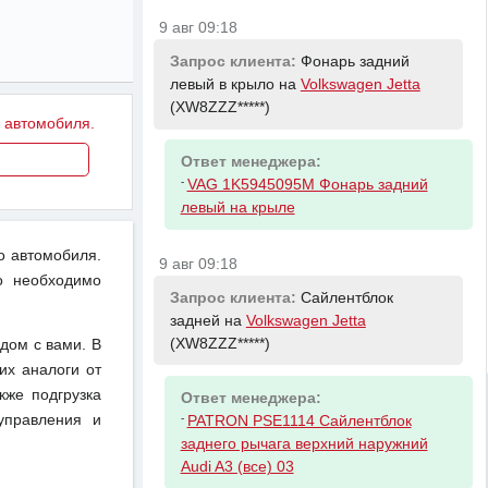
9 авг 09:18
Запрос клиента:
Фонарь задний
левый в крыло на
Volkswagen Jetta
(XW8ZZZ*****)
у автомобиля.
Ответ менеджера:
-
VAG 1K5945095M Фонарь задний
левый на крыле
о автомобиля.
9 авг 09:18
о необходимо
Запрос клиента:
Сайлентблок
задней на
Volkswagen Jetta
(XW8ZZZ*****)
дом с вами. В
их аналоги от
кже подгрузка
Ответ менеджера:
-
управления и
PATRON PSE1114 Сайлентблок
заднего рычага верхний наружний
Audi A3 (все) 03