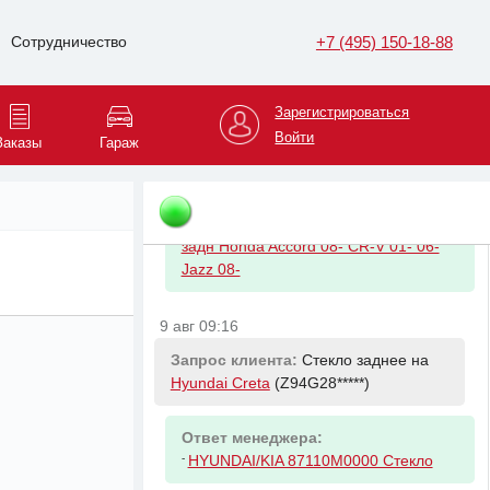
ТОРМ ПЕРЕДНИЕ CROSSTOUR
+7 (495) 150-18-88
Сотрудничество
9 авг 09:04
Запрос клиента:
Колодки тормозные
Зарегистрироваться
задние на
Honda Crosstour
Войти
Заказы
Гараж
(1HGTF3*****)
Ответ менеджера:
-
HONDA 43022TP6A00 Колодки торм
задн Honda Accord 08- CR-V 01- 06-
Jazz 08-
9 авг 09:16
Запрос клиента:
Стекло заднее на
Hyundai Creta
(Z94G28*****)
Ответ менеджера:
-
HYUNDAI/KIA 87110M0000 Стекло