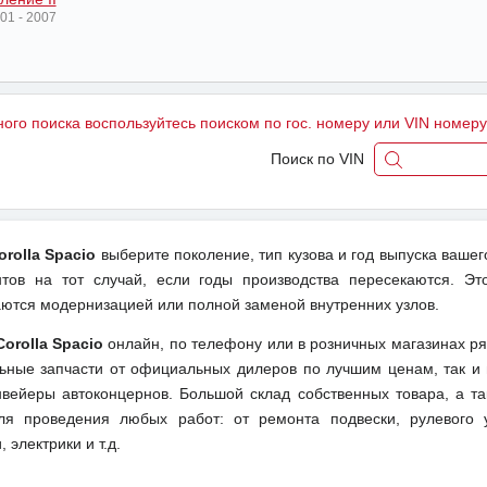
01 - 2007
ного поиска воспользуйтесь поиском по гос. номеру или VIN номер
Поиск по VIN
orolla Spacio
выберите поколение, тип кузова и год выпуска вашег
ов на тот случай, если годы производства пересекаются. Эт
даются модернизацией или полной заменой внутренних узлов.
orolla Spacio
онлайн, по телефону или в розничных магазинах ря
льные запчасти от официальных дилеров по лучшим ценам, так и 
вейеры автоконцернов. Большой склад собственных товара, а та
ля проведения любых работ: от ремонта подвески, рулевого 
 электрики и т.д.