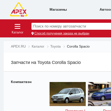
Магазины
Автос
Поиск по номеру автозапчасти
Каталог
Способ получения заказа не выбран
APEX.RU
Каталог
Toyota
Corolla Spacio
Запчасти на Toyota Corolla Spacio
Компактвэн
Поколение I
Поко