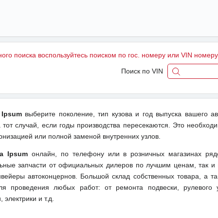
ного поиска воспользуйтесь поиском по гос. номеру или VIN номер
Поиск по VIN
 Ipsum
выберите поколение, тип кузова и год выпуска вашего а
тот случай, если годы производства пересекаются. Это необходи
рнизацией или полной заменой внутренних узлов.
ta Ipsum
онлайн, по телефону или в розничных магазинах ряд
льные запчасти от официальных дилеров по лучшим ценам, так и 
вейеры автоконцернов. Большой склад собственных товара, а та
ля проведения любых работ: от ремонта подвески, рулевого 
 электрики и т.д.