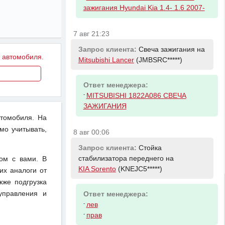
зажигания Hyundai Kia 1.4- 1.6 2007-
7 авг 21:23
Запрос клиента:
Свеча зажигания на
у автомобиля.
Mitsubishi Lancer
(JMBSRC*****)
Ответ менеджера:
-
MITSUBISHI 1822A086 СВЕЧА
ЗАЖИГАНИЯ
втомобиля. На
мо учитывать,
8 авг 00:06
Запрос клиента:
Стойка
стабилизатора переднего на
ом с вами. В
KIA Sorento
(KNEJC5*****)
их аналоги от
кже подгрузка
управления и
Ответ менеджера:
-
лев
-
прав