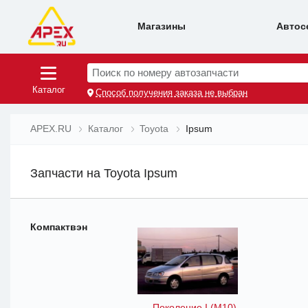
Магазины
Автос
Поиск по номеру автозапчасти
Каталог
Способ получения заказа не выбран
APEX.RU
Каталог
Toyota
Ipsum
Запчасти на Toyota Ipsum
Компактвэн
Поколение I (M10)