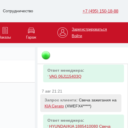
Ответ менеджера:
+7 (495) 150-18-88
Сотрудничество
-
RENAULT 543026656R Амортизатор
передний Рено Duster F4R 4x4.1.6
16V K4M. 1.5dCi K9K
Зарегистрироваться
Войти
Заказы
Гараж
7 авг 21:16
Запрос клиента:
Фильтр масляный
на
Skoda Octavia
(XW8BK6*****)
Ответ менеджера:
-
VAG 06J115403Q
7 авг 21:21
Запрос клиента:
Свеча зажигания на
KIA Cerato
(XWEFX4*****)
Ответ менеджера:
-
HYUNDAI/KIA 1885410080 Свеча